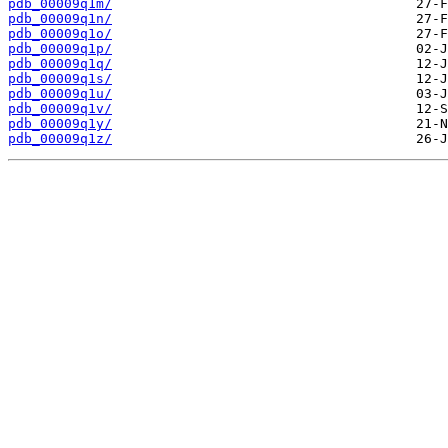
pdb_00009q1m/
pdb_00009q1n/
pdb_00009q1o/
pdb_00009q1p/
pdb_00009q1q/
pdb_00009q1s/
pdb_00009q1u/
pdb_00009q1v/
pdb_00009q1y/
pdb_00009q1z/