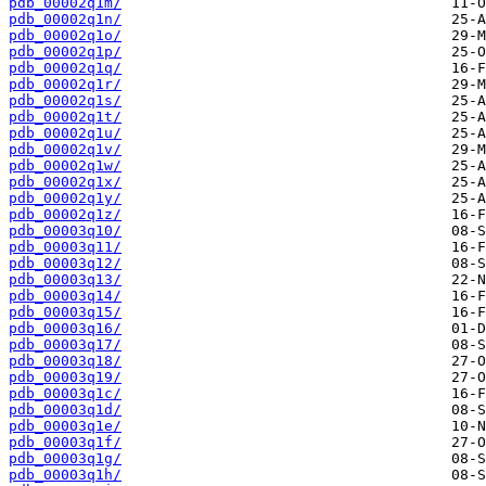
pdb_00002q1m/
pdb_00002q1n/
pdb_00002q1o/
pdb_00002q1p/
pdb_00002q1q/
pdb_00002q1r/
pdb_00002q1s/
pdb_00002q1t/
pdb_00002q1u/
pdb_00002q1v/
pdb_00002q1w/
pdb_00002q1x/
pdb_00002q1y/
pdb_00002q1z/
pdb_00003q10/
pdb_00003q11/
pdb_00003q12/
pdb_00003q13/
pdb_00003q14/
pdb_00003q15/
pdb_00003q16/
pdb_00003q17/
pdb_00003q18/
pdb_00003q19/
pdb_00003q1c/
pdb_00003q1d/
pdb_00003q1e/
pdb_00003q1f/
pdb_00003q1g/
pdb_00003q1h/