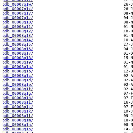
pdb_00007q1w/
pdb_00007q1x/
pdb_00007q1y/
pdb_00007q1z/
pdb_00008q10/
pdb_00008q11/
pdb_00008q12/
pdb_00008q13/
pdb_00008q14/
pdb_00008q15/
pdb_00008q16/
pdb_00008q17/
pdb_00008q18/
pdb_00008q19/
pdb_00008q1a/
pdb_00008q1b/
pdb_00008q1c/
pdb_00008q1d/
pdb_00008q1e/
pdb_00008q1f/
pdb_00008q1g/
pdb_00008q1h/
pdb_00008q1i/
pdb_00008q1j/
pdb_00008q1k/
pdb_00008q1l/
pdb_00008q1m/
pdb_00008q1n/
pdb_00008q1o/